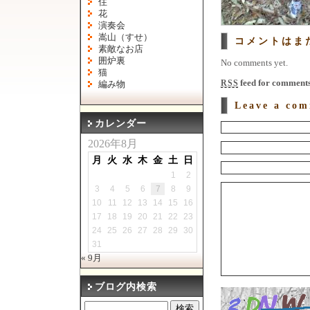
住
花
演奏会
嵩山（すせ）
コメントはま
素敵なお店
囲炉裏
No comments yet.
猫
feed for comments 
RSS
編み物
Leave a co
カレンダー
2026年8月
月
火
水
木
金
土
日
1
2
3
4
5
6
7
8
9
10
11
12
13
14
15
16
17
18
19
20
21
22
23
24
25
26
27
28
29
30
31
« 9月
ブログ内検索