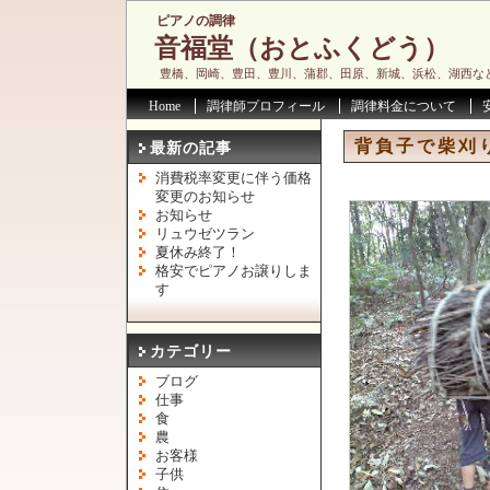
ピアノの調律
音福堂（おとふくどう）
豊橋、岡崎、豊田、豊川、蒲郡、田原、新城、浜松、湖西な
Home
調律師プロフィール
調律料金について
背負子で柴刈
最新の記事
消費税率変更に伴う価格
変更のお知らせ
お知らせ
リュウゼツラン
夏休み終了！
格安でピアノお譲りしま
す
カテゴリー
ブログ
仕事
食
農
お客様
子供