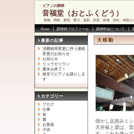
ピアノの調律
音福堂（おとふくどう）
豊橋、岡崎、豊田、豊川、蒲郡、田原、新城、浜松、湖西な
Home
調律師プロフィール
調律料金について
大移動
最新の記事
消費税率変更に伴う価格
変更のお知らせ
お知らせ
リュウゼツラン
夏休み終了！
格安でピアノお譲りしま
す
カテゴリー
ブログ
仕事
食
農
懐かし足踏みミシ
お客様
天井板と梁は、昔
子供
す。これを使って