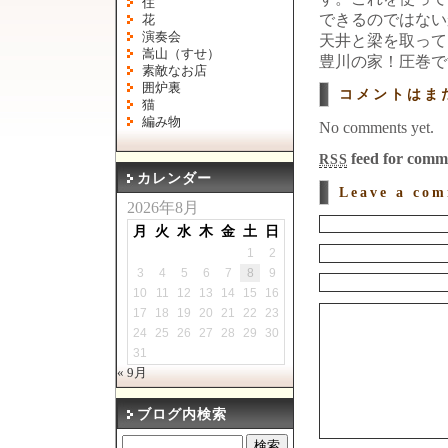
住
できるのではない
花
演奏会
天井と梁を取って
嵩山（すせ）
豊川の家！圧巻で
素敵なお店
囲炉裏
コメントはま
猫
編み物
No comments yet.
feed for comme
RSS
カレンダー
Leave a co
2026年8月
月
火
水
木
金
土
日
1
2
3
4
5
6
7
8
9
10
11
12
13
14
15
16
17
18
19
20
21
22
23
24
25
26
27
28
29
30
31
« 9月
ブログ内検索