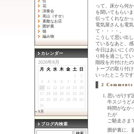
住
って、床から何か
花
演奏会
を聞いてもらいま
嵩山（すせ）
伝ってくれなかっ
素敵なお店
電気屋さんも電気
囲炉裏
て・・・・。
猫
編み物
こうして思い出し
ているなあと、感
今日はあいにくの
カレンダー
り時を過ごしてい
2026年8月
階段を片付けたの
トーブの取り付け
月
火
水
木
金
土
日
いったところです
1
2
3
4
5
6
7
8
9
2 Comment
10
11
12
13
14
15
16
17
18
19
20
21
22
23
思いがけず
24
25
26
27
28
29
30
牛スジうど
31
時間がなか
« 9月
たが
ご馳走さま
ブログ内検索
囲炉裏に、