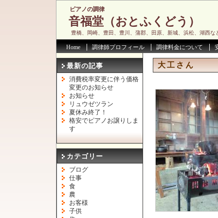
ピアノの調律
音福堂（おとふくどう）
豊橋、岡崎、豊田、豊川、蒲郡、田原、新城、浜松、湖西な
Home
調律師プロフィール
調律料金について
大工さん
最新の記事
消費税率変更に伴う価格
変更のお知らせ
お知らせ
リュウゼツラン
夏休み終了！
格安でピアノお譲りしま
す
カテゴリー
ブログ
仕事
食
農
お客様
子供