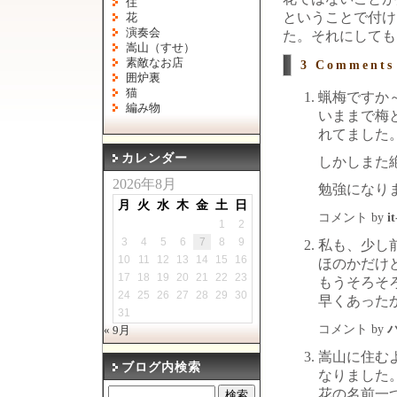
住
ということで付け
花
演奏会
た。それにしても
嵩山（すせ）
素敵なお店
3 Comment
囲炉裏
猫
蝋梅ですか
編み物
いままで梅
れてました
カレンダー
しかしまた
2026年8月
勉強になり
月
火
水
木
金
土
日
コメント by
i
1
2
3
4
5
6
7
8
9
私も、少し
10
11
12
13
14
15
16
ほのかだけ
17
18
19
20
21
22
23
もうそろそ
24
25
26
27
28
29
30
早くあった
31
コメント by
« 9月
嵩山に住む
ブログ内検索
なりました
花の名前一