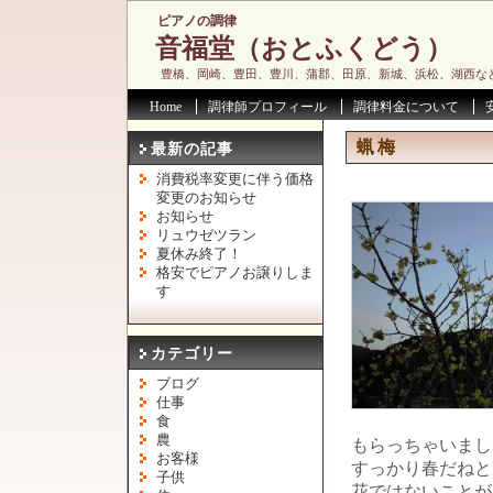
ピアノの調律
音福堂（おとふくどう）
豊橋、岡崎、豊田、豊川、蒲郡、田原、新城、浜松、湖西な
Home
調律師プロフィール
調律料金について
蝋梅
最新の記事
消費税率変更に伴う価格
変更のお知らせ
お知らせ
リュウゼツラン
夏休み終了！
格安でピアノお譲りしま
す
カテゴリー
ブログ
仕事
食
農
もらっちゃいまし
お客様
すっかり春だねと
子供
花ではないことが