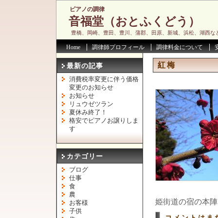
ピアノの調律
音福堂（おとふくどう）
豊橋、岡崎、豊田、豊川、蒲郡、田原、新城、浜松、湖西な
Home
調律師プロフィール
調律料金について
紅梅
最新の記事
消費税率変更に伴う価格
変更のお知らせ
お知らせ
リュウゼツラン
夏休み終了！
格安でピアノお譲りしま
す
カテゴリー
ブログ
仕事
食
農
姫街道の宿の本陣
お客様
子供
コメントはま