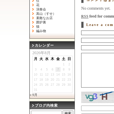
住
花
No comments yet.
演奏会
嵩山（すせ）
feed for comme
RSS
素敵なお店
囲炉裏
Leave a co
猫
編み物
カレンダー
2026年8月
月
火
水
木
金
土
日
1
2
3
4
5
6
7
8
9
10
11
12
13
14
15
16
17
18
19
20
21
22
23
24
25
26
27
28
29
30
31
« 9月
ブログ内検索