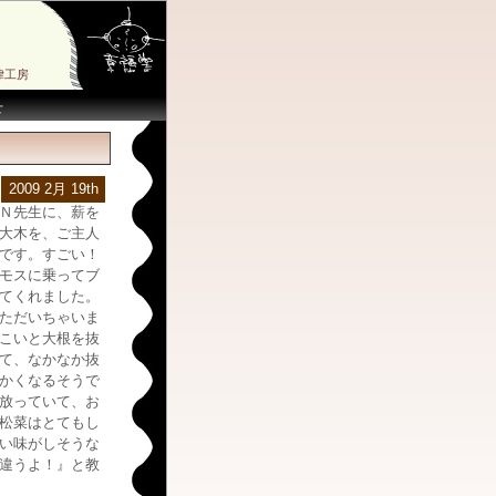
律工房
せ
2009 2月 19th
Ｎ先生に、薪を
大木を、ご主人
です。すごい！
モスに乗ってブ
てくれました。
ただいちゃいま
こいと大根を抜
て、なかなか抜
かくなるそうで
放っていて、お
松菜はとてもし
い味がしそうな
違うよ！』と教