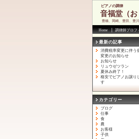
ピアノの調律
音福堂（お
豊橋、岡崎、豊田、豊
Home
調律師プロフ
最新の記事
消費税率変更に伴う
変更のお知らせ
お知らせ
リュウゼツラン
夏休み終了！
格安でピアノお譲り
す
カテゴリー
ブログ
仕事
食
農
お客様
子供