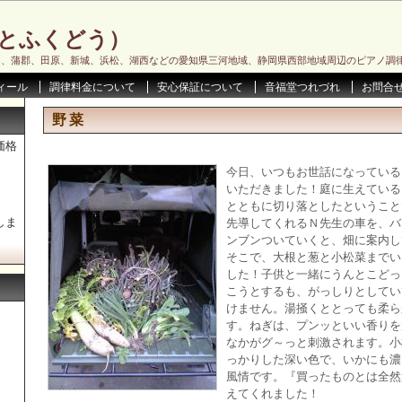
とふくどう）
川、蒲郡、田原、新城、浜松、湖西などの愛知県三河地域、静岡県西部地域周辺のピアノ調
ィール
調律料金について
安心保証について
音福堂つれづれ
お問合
野菜
価格
今日、いつもお世話になっている
いただきました！庭に生えている
とともに切り落としたということ
しま
先導してくれるＮ先生の車を、バ
ンブンついていくと、畑に案内し
そこで、大根と葱と小松菜までい
した！子供と一緒にうんとこどっ
こうとするも、がっしりとしてい
けません。湯掻くととっても柔ら
す。ねぎは、プンッといい香りを
なかがグ～っと刺激されます。小
っかりした深い色で、いかにも濃
風情です。『買ったものとは全然
えてくれました！