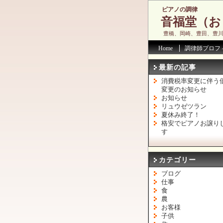
ピアノの調律
音福堂（お
豊橋、岡崎、豊田、豊
Home
調律師プロフ
最新の記事
消費税率変更に伴う
変更のお知らせ
お知らせ
リュウゼツラン
夏休み終了！
格安でピアノお譲り
す
カテゴリー
ブログ
仕事
食
農
お客様
子供