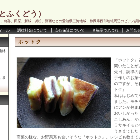
とふくどう）
川、蒲郡、田原、新城、浜松、湖西などの愛知県三河地域、静岡県西部地域周辺のピアノ調
ィール
調律料金について
安心保証について
音福堂つれづれ
お問合
ホットク
価格
『ホットク』
聞いたことが
先日、調律の
しま
手作りのお菓
のですが、そ
トク』
私ははじめて
ました。モチ
にアンが包ま
おいしかった
こしあん、か
ラサキイモと
うさまでした
高菜の様な、お野菜系も合いそうな『ホットク』。レシピも教えて