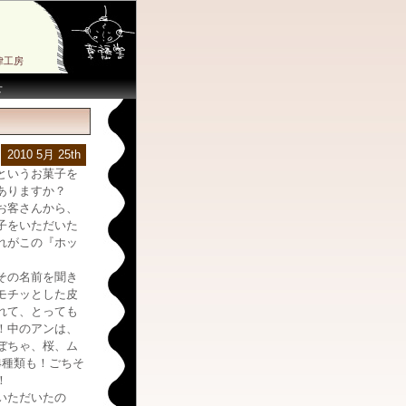
律工房
せ
2010 5月 25th
というお菓子を
ありますか？
お客さんから、
子をいただいた
れがこの『ホッ
その名前を聞き
モチッとした皮
れて、とっても
！中のアンは、
ぼちゃ、桜、ム
4種類も！ごちそ
！
いただいたの