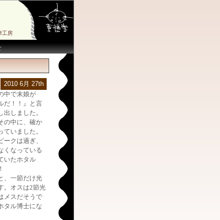
律工房
せ
2010 6月 27th
の中で末娘が
ルだ！！』と言
し出しました。
その中に、確か
っていました。
ピークは過ぎ、
なくなっている
ていたホタル
！
と、一節だけ光
す。オスは2節光
はメスだそうで
ホタル博士にな