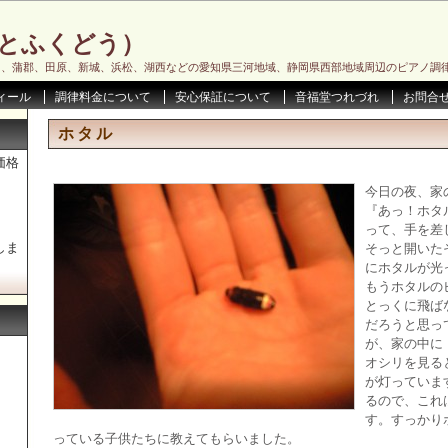
とふくどう）
川、蒲郡、田原、新城、浜松、湖西などの愛知県三河地域、静岡県西部地域周辺のピアノ調
ィール
調律料金について
安心保証について
音福堂つれづれ
お問合
ホタル
価格
今日の夜、家
『あっ！ホタ
って、手を差
しま
そっと開いた
にホタルが光
もうホタルの
とっくに飛ば
だろうと思っ
が、家の中に
オシリを見る
が灯っていま
るので、これ
す。すっかり
っている子供たちに教えてもらいました。