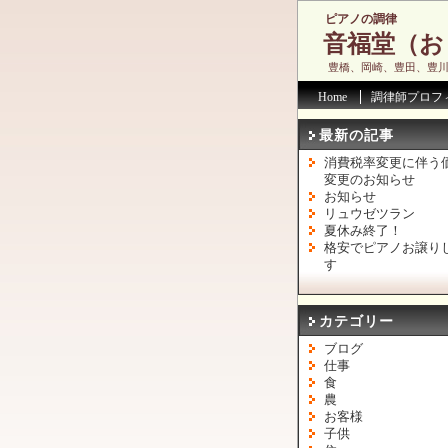
ピアノの調律
音福堂（お
豊橋、岡崎、豊田、豊
Home
調律師プロフ
最新の記事
消費税率変更に伴う
変更のお知らせ
お知らせ
リュウゼツラン
夏休み終了！
格安でピアノお譲り
す
カテゴリー
ブログ
仕事
食
農
お客様
子供