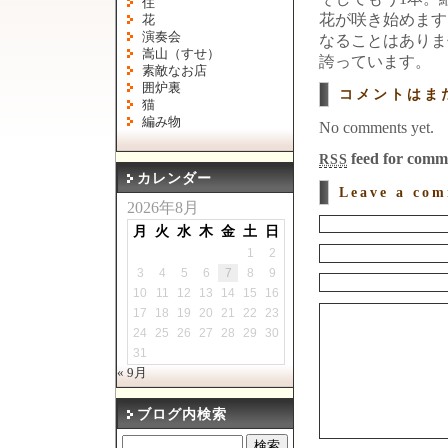
住
花が咲き始めます
花
演奏会
なることはありま
嵩山（すせ）
誇っています。
素敵なお店
囲炉裏
コメントはま
猫
編み物
No comments yet.
feed for comme
RSS
カレンダー
Leave a co
2026年8月
月
火
水
木
金
土
日
1
2
3
4
5
6
7
8
9
10
11
12
13
14
15
16
17
18
19
20
21
22
23
24
25
26
27
28
29
30
31
« 9月
ブログ内検索