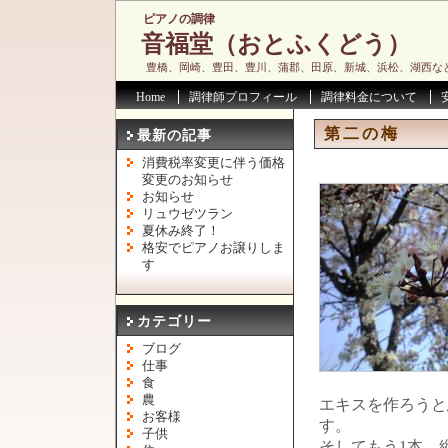
ピアノの調律
音福堂（おとふくどう）
豊橋、岡崎、豊田、豊川、蒲郡、田原、新城、浜松、湖西な
Home
調律師プロフィール
調律料金について
第二の梅
最新の記事
消費税率変更に伴う価格
変更のお知らせ
お知らせ
リュウゼツラン
夏休み終了！
格安でピアノお譲りしま
す
カテゴリー
ブログ
仕事
食
農
エキスを作ろうと
お客様
す。
子供
そしてもう1本。