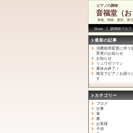
ピアノの調律
音福堂（お
豊橋、岡崎、豊田、豊
Home
調律師プロフ
最新の記事
消費税率変更に伴う
変更のお知らせ
お知らせ
リュウゼツラン
夏休み終了！
格安でピアノお譲り
す
カテゴリー
ブログ
仕事
食
農
お客様
子供