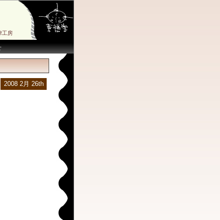
律工房
せ
2008 2月 26th