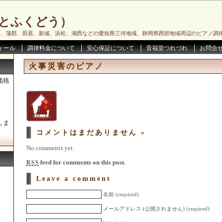
とふくどう）
川、蒲郡、田原、新城、浜松、湖西などの愛知県三河地域、静岡県西部地域周辺のピアノ調
ィール
調律料金について
安心保証について
音福堂つれづれ
お問合
火事災害のピアノ
価格
しま
コメントはまだありません
»
No comments yet.
feed for comments on this post.
RSS
Leave a comment
名前 (required)
メールアドレス (公開されません) (required)